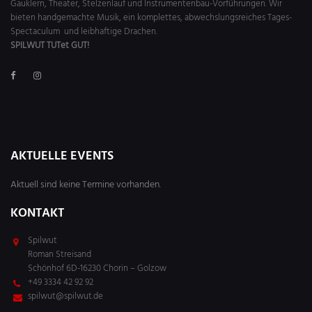
Gauklern, Theater, Stelzenlauf und Instrumentenbau-Vorführungen. Wir
bieten handgemachte Musik, ein komplettes, abwechslungsreiches Tages-
Spectaculum und leibhaftige Drachen.
SPILWUT TUTet GUT!
AKTUELLE EVENTS
Aktuell sind keine Termine vorhanden.
KONTAKT
Spilwut
Roman Streisand
Schönhof 6D-16230 Chorin – Golzow
+49 3334 42 92 92
spilwut@spilwut.de